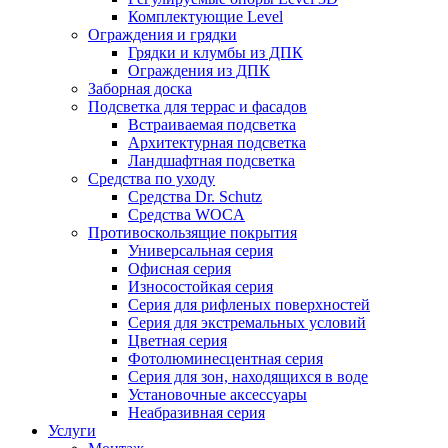
Комплектующие Level
Ограждения и грядки
Грядки и клумбы из ДПК
Ограждения из ДПК
Заборная доска
Подсветка для террас и фасадов
Встраиваемая подсветка
Архитектурная подсветка
Ландшафтная подсветка
Средства по уходу
Средства Dr. Schutz
Средства WOCA
Противоскользящие покрытия
Универсальная серия
Офисная серия
Износостойкая серия
Серия для рифленых поверхностей
Серия для экстремальных условий
Цветная серия
Фотолюминесцентная серия
Серия для зон, находящихся в воде
Установочные аксессуары
Неабразивная серия
Услуги