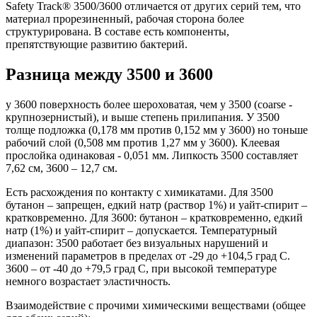
Safety Track® 3500/3600 отличается от других серий тем, что
материал прорезиненный, рабочая сторона более
структурирована. В составе есть компоненты,
препятствующие развитию бактерий.
Разница между 3500 и 3600
у 3600 поверхность более шероховатая, чем у 3500 (coarse -
крупнозернистый), и выше степень прилипания. У 3500
толще подложка (0,178 мм против 0,152 мм у 3600) но тоньше
рабочий слой (0,508 мм против 1,27 мм у 3600). Клеевая
прослойка одинаковая - 0,051 мм. Липкость 3500 составляет
7,62 см, 3600 – 12,7 см.
Есть расхождения по контакту с химикатами. Для 3500
бутанон – запрещен, едкий натр (раствор 1%) и уайт-спирит –
кратковременно. Для 3600: бутанон – кратковременно, едкий
натр (1%) и уайт-спирит – допускается. Температурный
диапазон: 3500 работает без визуальных нарушений и
изменений параметров в пределах от -29 до +104,5 град С.
3600 – от -40 до +79,5 град С, при высокой температуре
немного возрастает эластичность.
Взаимодействие с прочими химическими веществами (общее