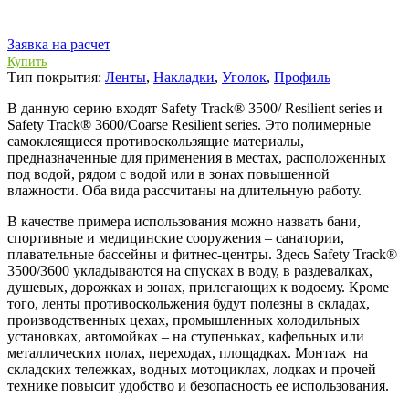
Заявка на расчет
Купить
Тип покрытия:
Ленты
,
Накладки
,
Уголок
,
Профиль
В данную серию входят Safety Track® 3500/ Resilient series и
Safety Track® 3600/Coarse Resilient series. Это полимерные
самоклеящиеся противоскользящие материалы,
предназначенные для применения в местах, расположенных
под водой, рядом с водой или в зонах повышенной
влажности. Оба вида рассчитаны на длительную работу.
В качестве примера использования можно назвать бани,
спортивные и медицинские сооружения – санатории,
плавательные бассейны и фитнес-центры. Здесь Safety Track®
3500/3600 укладываются на спусках в воду, в раздевалках,
душевых, дорожках и зонах, прилегающих к водоему. Кроме
того, ленты противоскольжения будут полезны в складах,
производственных цехах, промышленных холодильных
установках, автомойках – на ступеньках, кафельных или
металлических полах, переходах, площадках. Монтаж на
складских тележках, водных мотоциклах, лодках и прочей
технике повысит удобство и безопасность ее использования.