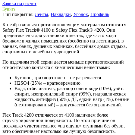
Заявка на расчет
Купить
Тип покрытия:
Ленты
,
Накладки
,
Уголок
,
Профиль
К неабразивным противоскользящим материалам относятся
Safety Flex Track® 4100 и Safety Flex Track® 4200. Они
предназначены для установки в местах, где часто ходят
босиком: в жилых помещениях (особенно на лестницах), в
ваннах, банях, душевых кабинках, бассейнах домов отдыха,
спортивных и лечебных учреждений.
По изделиям этой серии дается меньше противопоказаний
относительно контакта с химическими веществами:
Бутанон, трихлорэтилен – не разрешается.
H2SO4 (25%) – кратковременно.
Вода, отбеливатель, раствор соли в воде (10%), уайт-
спирит, изопропиловый спирт (99%), гидравлическая
жидкость, антифриз (50%), ДТ, едкий натр (1%), бензин
(неэтилированный) – допускается без ограничений.
Flex Track 4200 отличается от 4100 наличием более
структурированной поверхности. По этой причине он
несколько чувствительнее «на ощупь» ступнями без обуви,
зато обеспечивает настолько же лучшую безопасность.