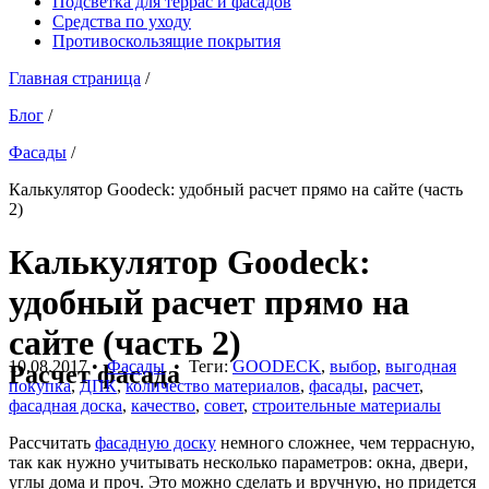
Подсветка для террас и фасадов
Средства по уходу
Противоскользящие покрытия
Главная страница
/
Блог
/
Фасады
/
Калькулятор Goodeck: удобный расчет прямо на сайте (часть
2)
Калькулятор Goodeck:
удобный расчет прямо на
сайте (часть 2)
10.08.2017
•
Фасады
• Теги:
GOODECK
,
выбор
,
выгодная
Расчет фасада
покупка
,
ДПК
,
количество материалов
,
фасады
,
расчет
,
фасадная доска
,
качество
,
совет
,
строительные материалы
Рассчитать
фасадную доску
немного сложнее, чем террасную,
так как нужно учитывать несколько параметров: окна, двери,
углы дома и проч. Это можно сделать и вручную, но придется