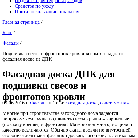
Подсветка для террас и фасадов
Средства по уходу
Противоскользящие покрытия
Главная страница
/
Блог
/
Фасады
/
Подшивка свесов и фронтонов кровли всерьез и надолго:
фасадная доска из ДПК
Фасадная доска ДПК для
подшивки свесов и
фронтонов кровли
09.06.2016
•
Фасады
• Теги:
фасадная доска
,
совет
,
монтаж
Многие при строительстве загородного дома задаются
вопросом: чем лучше подшивать свесы крыши – карнизные
(по скату крыши) и фронтоны? Материалов много, их цена и
качество различаются. Обычно скаты кровли по внутренней
стороне отделывают фасадной доской, вагонкой, пластиковым