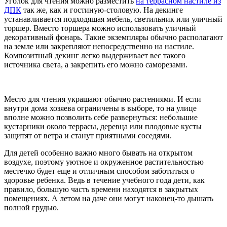
Уголок для чтения можно разместить
на террасном настиле из
ДПК
так же, как и гостиную-столовую. На декинге
устанавливается подходящая мебель, светильник или уличный
торшер. Вместо торшера можно использовать уличный
декоративный фонарь. Такие экземпляры обычно располагают
на земле или закрепляют непосредственно на настиле.
Композитный декинг легко выдерживает вес такого
источника света, а закрепить его можно саморезами.
Место для чтения украшают обычно растениями. И если
внутри дома хозяева ограничены в выборе, то на улице
вполне можно позволить себе развернуться: небольшие
кустарники около террасы, деревца или плодовые кусты
защитят от ветра и станут приятными соседями.
Для детей особенно важно много бывать на открытом
воздухе, поэтому уютное и окруженное растительностью
местечко будет еще и отличным способом заботиться о
здоровье ребенка. Ведь в течение учебного года дети, как
правило, большую часть времени находятся в закрытых
помещениях. А летом на даче они могут наконец-то дышать
полной грудью.