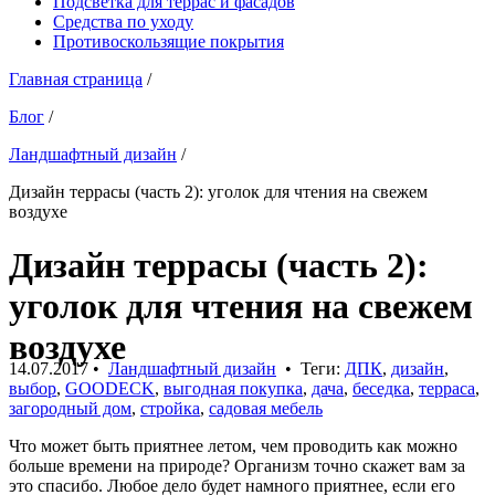
Подсветка для террас и фасадов
Средства по уходу
Противоскользящие покрытия
Главная страница
/
Блог
/
Ландшафтный дизайн
/
Дизайн террасы (часть 2): уголок для чтения на свежем
воздухе
Дизайн террасы (часть 2):
уголок для чтения на свежем
воздухе
14.07.2017
•
Ландшафтный дизайн
• Теги:
ДПК
,
дизайн
,
выбор
,
GOODECK
,
выгодная покупка
,
дача
,
беседка
,
терраса
,
загородный дом
,
стройка
,
садовая мебель
Что может быть приятнее летом, чем проводить как можно
больше времени на природе? Организм точно скажет вам за
это спасибо. Любое дело будет намного приятнее, если его