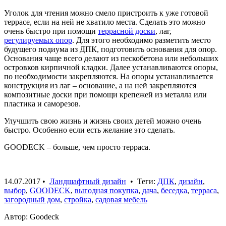
Уголок для чтения можно смело пристроить к уже готовой
террасе, если на ней не хватило места. Сделать это можно
очень быстро при помощи
террасной доски
, лаг,
регулируемых опор
. Для этого необходимо разметить место
будущего подиума из ДПК, подготовить основания для опор.
Основания чаще всего делают из пескобетона или небольших
островков кирпичной кладки. Далее устанавливаются опоры,
по необходимости закрепляются. На опоры устанавливается
конструкция из лаг – основание, а на ней закрепляются
композитные доски при помощи крепежей из металла или
пластика и саморезов.
Улучшить свою жизнь и жизнь своих детей можно очень
быстро. Особенно если есть желание это сделать.
GOODECK – больше, чем просто терраса.
14.07.2017
•
Ландшафтный дизайн
• Теги:
ДПК
,
дизайн
,
выбор
,
GOODECK
,
выгодная покупка
,
дача
,
беседка
,
терраса
,
загородный дом
,
стройка
,
садовая мебель
Автор: Goodeck