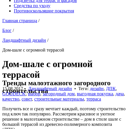
Подсветка для террас и фасадов
Средства по уходу
Противоскользящие покрытия
Главная страница
/
Блог
/
Ландшафтный дизайн
/
Дом-шале с огромной террасой
Дом-шале с огромной
террасой
Тренды малоэтажного загородного
15.08.2017
•
Ландшафтный дизайн
• Теги:
дизайн
,
ДПК
,
строительства
GOODECK
,
выбор
,
загородный дом
,
выгодная покупка
,
дача
,
качество
,
совет
,
строительные материалы
,
терраса
Получить все и сразу мечтает каждый, поэтому строительство
под ключ так популярно. Рассмотрим красивое и уютное
решение в малоэтажном строительстве – дом в стиле шале с
большой террасой из древесно-полимерного композита