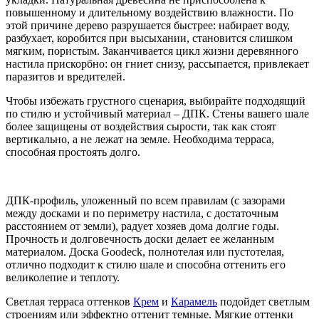
повышенному и длительному воздействию влажности. По
этой причине дерево разрушается быстрее: набирает воду,
разбухает, коробится при высыхании, становится слишком
мягким, пористым. Заканчивается цикл жизни деревянного
настила прискорбно: он гниет снизу, рассыпается, привлекает
паразитов и вредителей.
Чтобы избежать грустного сценария, выбирайте подходящий
по стилю и устойчивый материал – ДПК. Стены вашего шале
более защищены от воздействия сырости, так как стоят
вертикально, а не лежат на земле. Необходима терраса,
способная простоять долго.
ДПК-профиль, уложенный по всем правилам (с зазорами
между досками и по периметру настила, с достаточным
расстоянием от земли), радует хозяев дома долгие годы.
Прочность и долговечность доски делает ее желанным
материалом. Доска Goodeck, полнотелая или пустотелая,
отлично подходит к стилю шале и способна оттенить его
великолепие и теплоту.
Светлая терраса оттенков
Крем
и
Карамель
подойдет светлым
строениям или эффектно оттенит темные. Мягкие оттенки