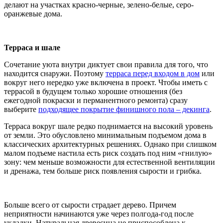
делают на участках красно-черные, зелено-белые, серо-
оранжевые дома.
Терраса и шале
Сочетание уюта внутри диктует свои правила для того, что
находится снаружи. Поэтому
терраса перед входом в дом
или
вокруг него нередко уже включена в проект. Чтобы иметь с
террасой в будущем только хорошие отношения (без
ежегодной покраски и перманентного ремонта) сразу
выберите
подходящее покрытие финишного пола – декинга
.
Терраса вокруг шале редко поднимается на высокий уровень
от земли. Это обусловлено минимальным подъемом дома в
классических архитектурных решениях. Однако при слишком
малом подъеме настила есть риск создать под ним «гнилую»
зону: чем меньше возможности для естественной вентиляции
и дренажа, тем больше риск появления сырости и грибка.
Больше всего от сырости страдает дерево. Причем
неприятности начинаются уже через полгода-год после
укладки. Натуральная древесина не приспособлена к