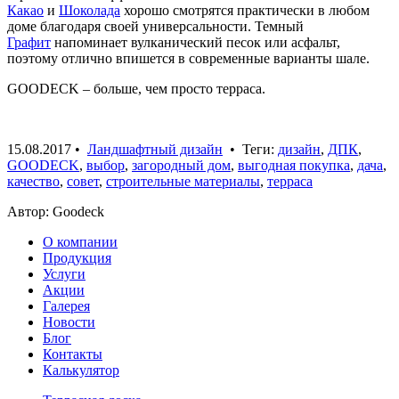
Какао
и
Шоколада
хорошо смотрятся практически в любом
доме благодаря своей универсальности. Темный
Графит
напоминает вулканический песок или асфальт,
поэтому отлично впишется в современные варианты шале.
GOODECK – больше, чем просто терраса.
15.08.2017
•
Ландшафтный дизайн
• Теги:
дизайн
,
ДПК
,
GOODECK
,
выбор
,
загородный дом
,
выгодная покупка
,
дача
,
качество
,
совет
,
строительные материалы
,
терраса
Автор: Goodeck
О компании
Продукция
Услуги
Акции
Галерея
Новости
Блог
Контакты
Калькулятор