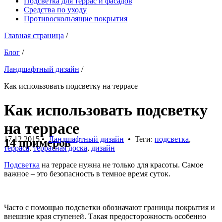
Подсветка для террас и фасадов
Средства по уходу
Противоскользящие покрытия
Главная страница
/
Блог
/
Ландшафтный дизайн
/
Как использовать подсветку на террасе
Как использовать подсветку
на террасе
17.12.2015
•
Ландшафтный дизайн
• Теги:
подсветка
,
14 примеров
терраса
,
террасная доска
,
дизайн
Подсветка
на террасе нужна не только для красоты. Самое
важное – это безопасность в темное время суток.
Часто с помощью подсветки обозначают границы покрытия и
внешние края ступеней. Такая предосторожность особенно