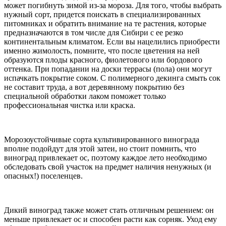
может погибнуть зимой из-за мороза. Для того, чтобы выбрать
нужный сорт, придется поискать в специализированных
питомниках и обратить внимание на те растения, которые
предназначаются в том числе для Сибири с ее резко
континентальным климатом. Если вы нацелились приобрести
именно жимолость, помните, что после цветения на ней
образуются плоды красного, фиолетового или бордового
оттенка. При попадании на доски террасы (пола) они могут
испачкать покрытие соком. С полимерного декинга смыть сок
не составит труда, а вот деревянному покрытию без
специальной обработки лаком поможет только
профессиональная чистка или краска.
Морозоустойчивые сорта культивированного винограда
вполне подойдут для этой затеи, но стоит помнить, что
виноград привлекает ос, поэтому каждое лето необходимо
обследовать свой участок на предмет наличия ненужных (и
опасных!) поселенцев.
Дикий виноград также может стать отличным решением: он
меньше привлекает ос и способен расти как сорняк. Уход ему