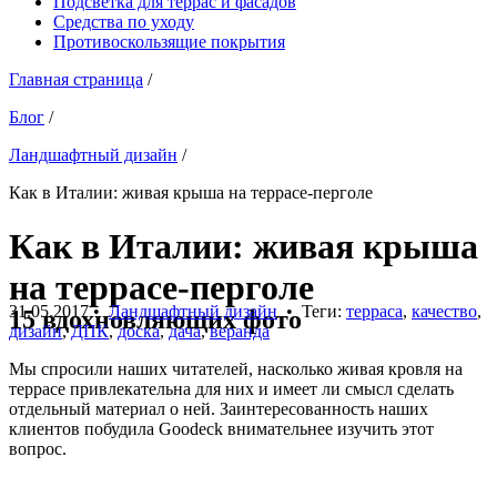
Подсветка для террас и фасадов
Средства по уходу
Противоскользящие покрытия
Главная страница
/
Блог
/
Ландшафтный дизайн
/
Как в Италии: живая крыша на террасе-перголе
Как в Италии: живая крыша
на террасе-перголе
31.05.2017
•
Ландшафтный дизайн
• Теги:
терраса
,
качество
,
15 вдохновляющих фото
дизайн
,
ДПК
,
доска
,
дача
,
веранда
Мы спросили наших читателей, насколько живая кровля на
террасе привлекательна для них и имеет ли смысл сделать
отдельный материал о ней. Заинтересованность наших
клиентов побудила Goodeck внимательнее изучить этот
вопрос.