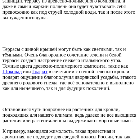
защищать террасу из древесно-полимерного композита, и
даже в самый жаркий полдень она будет чувствовать себя
превосходно как под струей холодной воды, так и после этого
вынужденного душа.
Террасы с живой крышей могут быть как светлыми, так и
тёмными. Очень благородное сочетание зелени и белой
террасы создаст настроение свежего итальянского утра.
Темные цвета древесно-полимерного композита, такие как
Шоколад
или
Графит
в сочетании с сочной зеленью кровли
подарят ощущение благополучия дворянской усадьбы, этакого
древнего родового гнезда, где всё основательно и выполнено
как для нынешнего, так и для будущих поколений.
Остановимся чуть подробнее на растениях для кровли,
подходящих для нашего климата, ведь далеко не все вьющиеся
растения или растения-лианы выдерживают морозные зимы.
К примеру, вьющаяся жимолость, такая прелестная и
ароматная, не подходит для средней полосы России, так как