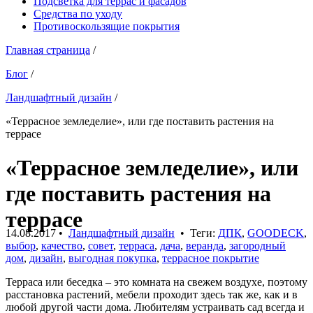
Подсветка для террас и фасадов
Средства по уходу
Противоскользящие покрытия
Главная страница
/
Блог
/
Ландшафтный дизайн
/
«Террасное земледелие», или где поставить растения на
террасе
«Террасное земледелие», или
где поставить растения на
террасе
14.08.2017
•
Ландшафтный дизайн
• Теги:
ДПК
,
GOODECK
,
выбор
,
качество
,
совет
,
терраса
,
дача
,
веранда
,
загородный
дом
,
дизайн
,
выгодная покупка
,
террасное покрытие
Терраса или беседка – это комната на свежем воздухе, поэтому
расстановка растений, мебели проходит здесь так же, как и в
любой другой части дома. Любителям устраивать сад всегда и