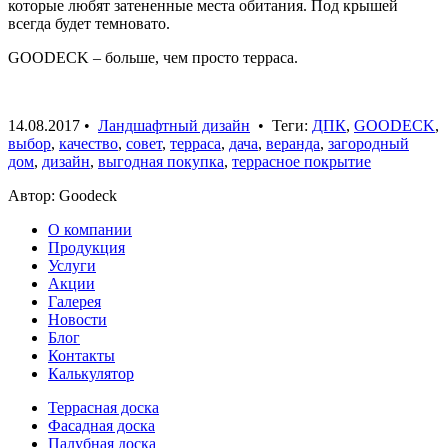
которые любят затененные места обитания. Под крышей
всегда будет темновато.
GOODECK – больше, чем просто терраса.
14.08.2017
•
Ландшафтный дизайн
• Теги:
ДПК
,
GOODECK
,
выбор
,
качество
,
совет
,
терраса
,
дача
,
веранда
,
загородный
дом
,
дизайн
,
выгодная покупка
,
террасное покрытие
Автор: Goodeck
О компании
Продукция
Услуги
Акции
Галерея
Новости
Блог
Контакты
Калькулятор
Террасная доска
Фасадная доска
Палубная доска