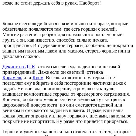
везде не стоит держать себя в руках. Наоборот!
Больше всего люди боятся грязи и пыли на террасе, которые
обязательно появляются там, где есть горшки с землей.
Многие растения требуют для нормального роста черный
грунт, а он, как известно, способен сильно пачкать
пространство. И с деревянной террасы, особенно не покрытой
защитным плотным лаком или маслом, стереть черные пятна
довольно сложно.
Декинг из ДПК
в этом смысле куда надежнее и не такой
привередливый. Даже если он светлый: оттенка
Карамель
или
Крем
. Высокая плотность материала не
позволяет ему вбирать в себя посторонние частички даже с
водой. Низкое влагопоглощение, стремящееся к нулю,
защищает композитные террасы от чрезмерного загрязнения.
Конечно, особенно мелкие кусочки земли могут застрять в
шероховатой поверхности, но они сметаются щеткой или
веником и смываются водой из шланга. И даже если ваша
кошка решит опрокинуть пару горшков с цветами, напольное
покрытие не испортится. Ну разве что придется прибраться.
Горшки и уличные кашпо сильно отличаются от тех, которые