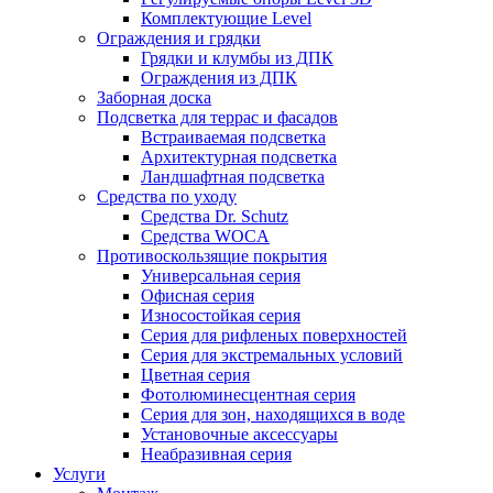
Комплектующие Level
Ограждения и грядки
Грядки и клумбы из ДПК
Ограждения из ДПК
Заборная доска
Подсветка для террас и фасадов
Встраиваемая подсветка
Архитектурная подсветка
Ландшафтная подсветка
Средства по уходу
Средства Dr. Schutz
Средства WOCA
Противоскользящие покрытия
Универсальная серия
Офисная серия
Износостойкая серия
Серия для рифленых поверхностей
Серия для экстремальных условий
Цветная серия
Фотолюминесцентная серия
Серия для зон, находящихся в воде
Установочные аксессуары
Неабразивная серия
Услуги