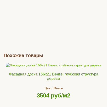
Похожие товары
Керамогранит Дистрикт
Эмеральд 600*600*20
Фасадная доска 156x21 Венге, глубокая структура
дерева
6845
руб/м2
Цвет:
Венге
Купить
3504
руб/м2