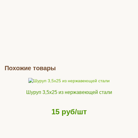
Похожие товары
Террасная доска 140х28
Террасная доска 
шоколад, односторонняя
венге, одностор
Шуруп 3,5х25 из нержавеющей стали
Цвет:
Шоколад
Цвет:
Венге
3536
руб/м2
3536
руб/
15
руб/шт
Купить
Купить