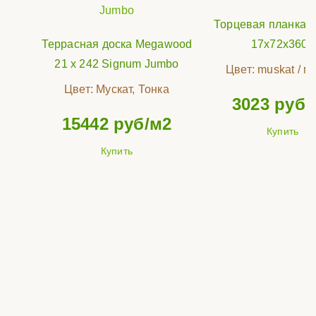
Торцевая планка 
Террасная доска Megawood
17x72x3600
21 x 242 Signum Jumbo
Цвет:
muskat / м
Цвет:
Мускат, Тонка
3023
руб/
15442
руб/м2
Купить
Купить