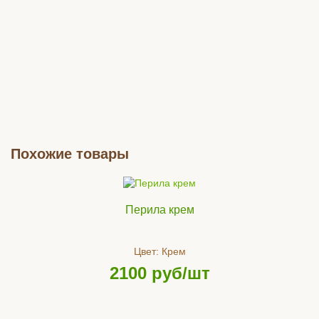
Похожие товары
Брус конечный шоколад
Фасадная доска 
Шоколад, структура
Цвет:
Шоколад
Перила крем
Цвет:
Шокола
2000
руб/шт
3504
руб/
Цвет:
Крем
Купить
2100
руб/шт
Купить