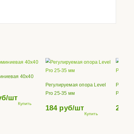
иниевая 40х40
Регулируемая опора Level
Регулир
Pro 25-35 мм
Pro 35-
уб/шт
Купить
184
руб/шт
216
р
Купить