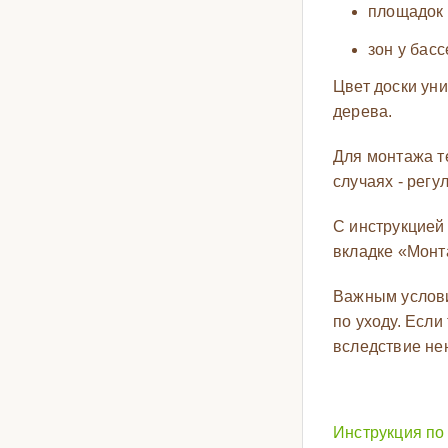
площадок 
зон у басс
Цвет доски ун
дерева.
Для монтажа т
случаях - рег
С инструкцией
вкладке «Монта
Важным услови
по уходу. Есл
вследствие не
Инструкция по