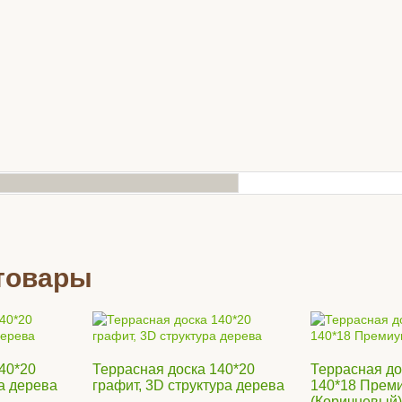
 опора Level
товары
мм
шт
Купить
40*20
Террасная доска 140*20
Террасная до
ра дерева
графит, 3D структура дерева
140*18 Прем
(Коричневый