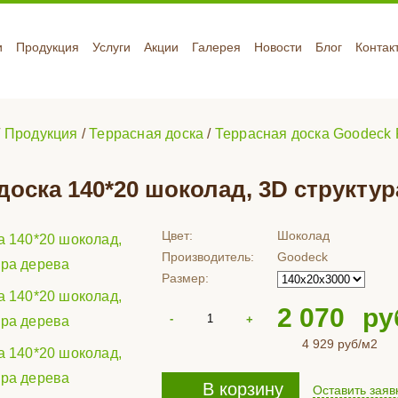
и
Продукция
Услуги
Акции
Галерея
Новости
Блог
Контак
/
Продукция
/
Террасная доска
/
Террасная доска Goodeck
доска 140*20 шоколад, 3D структур
Цвет:
Шоколад
Производитель:
Goodeck
Размер:
2 070
ру
4 929
руб/м2
В корзину
Оставить заяв