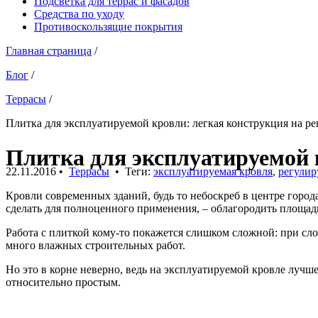
Подсветка для террас и фасадов
Средства по уходу
Противоскользящие покрытия
Главная страница
/
Блог
/
Террасы
/
Плитка для эксплуатируемой кровли: легкая конструкция на р
Плитка для эксплуатируемой 
22.11.2016
•
Террасы
• Теги:
эксплуатируемая кровля
,
регули
Кровли современных зданий, будь то небоскреб в центре город
сделать для полноценного применения, – облагородить площад
Работа с плиткой кому-то покажется слишком сложной: при сл
много влажных строительных работ.
Но это в корне неверно, ведь на эксплуатируемой кровле лучш
относительно простым.