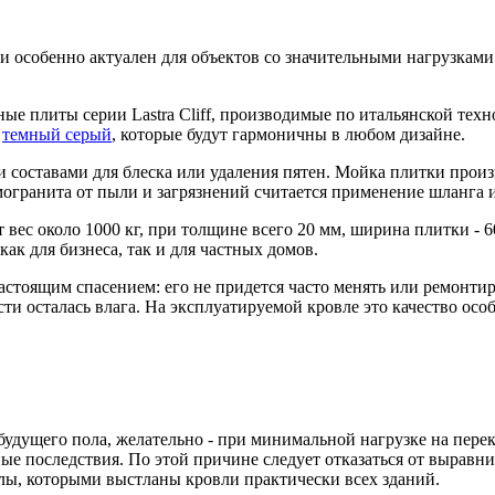
и особенно актуален для объектов со значительными нагрузками
ые плиты серии Lastra Cliff, производимые по итальянской тех
и
темный серый
, которые будут гармоничны в любом дизайне.
и составами для блеска или удаления пятен. Мойка плитки произ
огранита от пыли и загрязнений считается применение шланга 
 вес около 1000 кг, при толщине всего 20 мм, ширина плитки - 
ак для бизнеса, так и для частных домов.
тоящим спасением: его не придется часто менять или ремонтиров
ти осталась влага. На эксплуатируемой кровле это качество осо
удущего пола, желательно - при минимальной нагрузке на перек
ые последствия. По этой причине следует отказаться от вырав
лы, которыми выстланы кровли практически всех зданий.