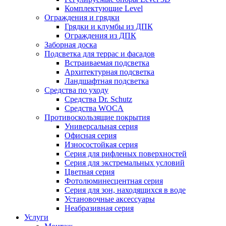
Комплектующие Level
Ограждения и грядки
Грядки и клумбы из ДПК
Ограждения из ДПК
Заборная доска
Подсветка для террас и фасадов
Встраиваемая подсветка
Архитектурная подсветка
Ландшафтная подсветка
Средства по уходу
Средства Dr. Schutz
Средства WOCA
Противоскользящие покрытия
Универсальная серия
Офисная серия
Износостойкая серия
Серия для рифленых поверхностей
Серия для экстремальных условий
Цветная серия
Фотолюминесцентная серия
Серия для зон, находящихся в воде
Установочные аксессуары
Неабразивная серия
Услуги