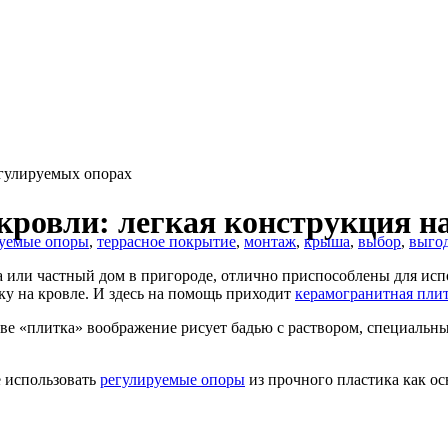
егулируемых опорах
кровли: легкая конструкция н
руемые опоры
,
террасное покрытие
,
монтаж
,
крыша
,
выбор
,
выго
а или частный дом в пригороде, отлично приспособлены для исп
ку на кровле. И здесь на помощь приходит
керамогранитная пли
ове «плитка» воображение рисует бадью с раствором, специальны
е использовать
регулируемые опоры
из прочного пластика как ос