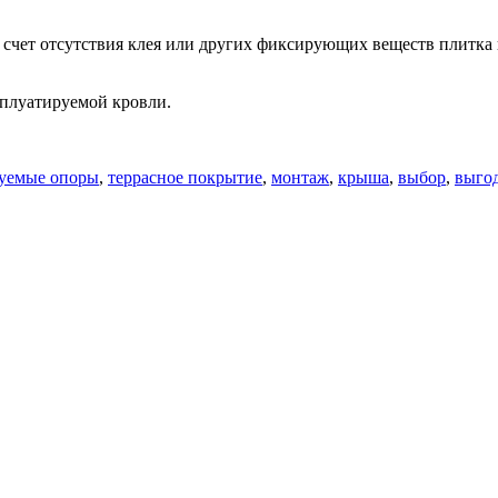
 счет отсутствия клея или других фиксирующих веществ плитка 
плуатируемой кровли.
руемые опоры
,
террасное покрытие
,
монтаж
,
крыша
,
выбор
,
выго