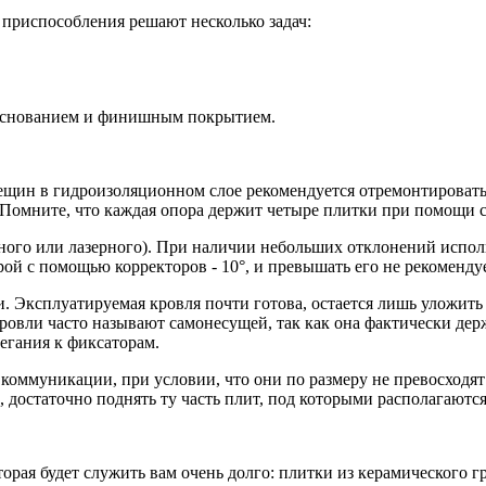
 приспособления решают несколько задач:
основанием и финишным покрытием.
ещин в гидроизоляционном слое рекомендуется отремонтировать
. Помните, что каждая опора держит четыре плитки при помощи
ного или лазерного). При наличии небольших отклонений испол
ой с помощью корректоров - 10°, и превышать его не рекомендуе
. Эксплуатируемая кровля почти готова, остается лишь уложить
вли часто называют самонесущей, так как она фактически держ
легания к фиксаторам.
ммуникации, при условии, что они по размеру не превосходят
достаточно поднять ту часть плит, под которыми располагаются 
орая будет служить вам очень долго: плитки из керамического 