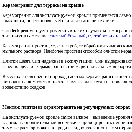
Керамогранит для террасы на крыше
Керамогранит для эксплуатируемой кровли применяется давно 
влажности, перестановка мебели или бытовой техники.
Goodeck рекомендует применять в таких случаях керамогранитн
три приятных оттенка:
светлый бежевый
,
густой коричневый
Керамогранит прост в уходе, не требует обработки химическим
мыльного раствора. Наиболее простым способом очистки керам
Плитки Lastra Cliff надежны в эксплуатации. Они выдерживают
качества делают керамогранит этой марки идеальным выбором к
В местах с повышенной проходимостью керамогранит станет нас
позволит вашим гостям поскользнуться, даже если на поверхнос
воздействию осадков.
Монтаж плитки из керамогранита на регулируемых опорах
На эксплуатируемой кровле самое важное – выведение уровня б
здания, и дополнительный вес может спровоцировать неприятн
тому же раствор может повредить гидроизоляционные материа