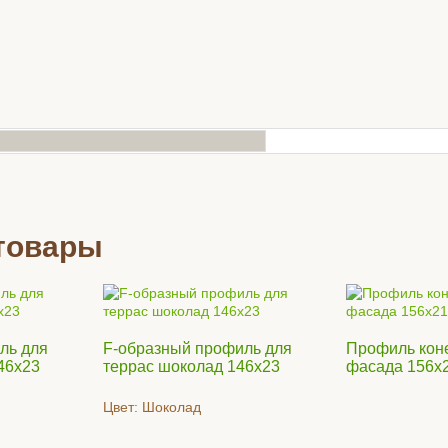
товары
ль для
F-образный профиль для
Профиль кон
46х23
террас шоколад 146х23
фасада 156х
Цвет:
Шоколад