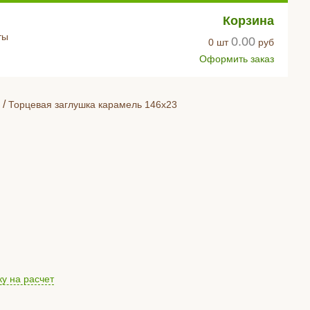
Корзина
ты
0.00
0
шт
руб
Оформить заказ
/
Торцевая заглушка карамель 146х23
ку на расчет