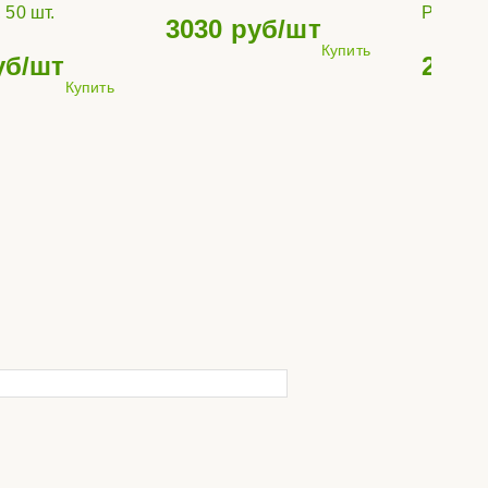
 50 шт.
Pro 50-
3030
руб/шт
Купить
уб/шт
259
р
Купить