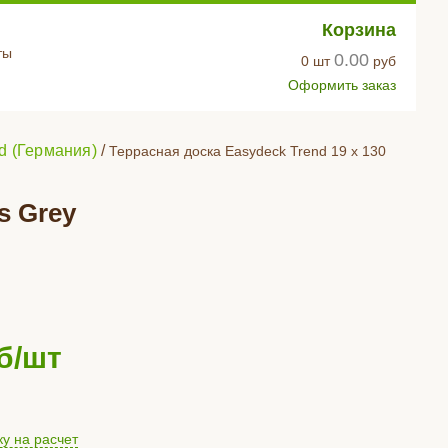
Корзина
ты
0.00
0
шт
руб
Оформить заказ
d (Германия)
/
Террасная доска Easydeck Trend 19 x 130
s Grey
б/шт
ку на расчет