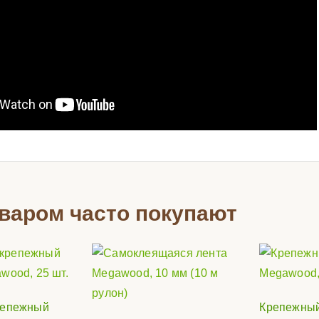
оваром часто покупают
репежный
Крепежный