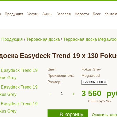
и
Продукция
Услуги
Акции
Галерея
Новости
Блог
Контак
/
Продукция
/
Террасная доска
/
Террасная доска Megawoo
доска Easydeck Trend 19 x 130 Foku
Цвет:
Fokus Grey
Производитель:
Megawood
Размер:
3 560
ру
8 660
руб./м2
В корзину
Оставить заяв