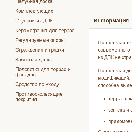
Палубная доска
Комплектующие
Информация
Ступени из ДПК
Керамогранит для террас
Регулируемые опоры
Полнотелая те
Ограждения и грядки
современного 
из ДПК не стр
Заборная доска
Подсветка для террас и
Полнотелая до
фасадов
модификаций, в
Средства по уходу
способна выде
Противоскользящие
террас в 
покрытия
зон спа и 
придомовы