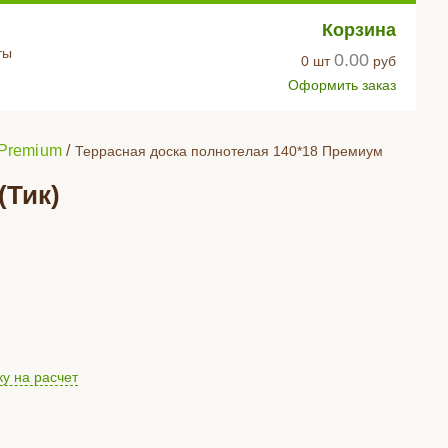
Корзина
ты
0.00
0
шт
руб
Оформить заказ
 Premium
/
Террасная доска полнотелая 140*18 Премиум
(Тик)
ку на расчет