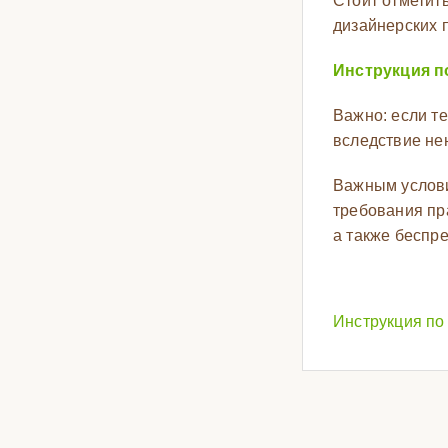
Стоит отметит
дизайнерских п
Инструкция п
Важно: если т
вследствие не
Важным услови
требования пр
а также беспр
Инструкция по