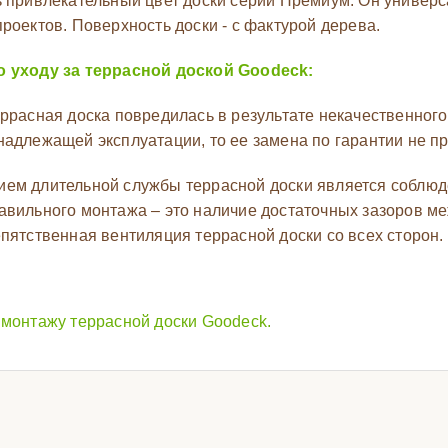
ь привлекательный цвет доски серии Премиум. Он универ
роектов. Поверхность доски - с фактурой дерева.
о уходу за террасной доской
Goodeck:
еррасная доска повредилась в результате некачественног
надлежащей эксплуатации, то ее замена по гарантии не п
ем длительной службы террасной доски является соблюд
авильного монтажа – это наличие достаточных зазоров м
епятственная вентиляция террасной доски со всех сторон.
 монтажу террасной доски Goodeck.